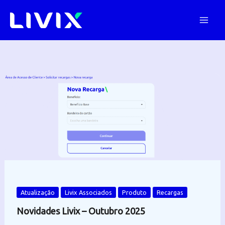
Ir
para
o
conteúdo
Atualização
Livix Associados
Produto
Recargas
Novidades Livix – Outubro 2025